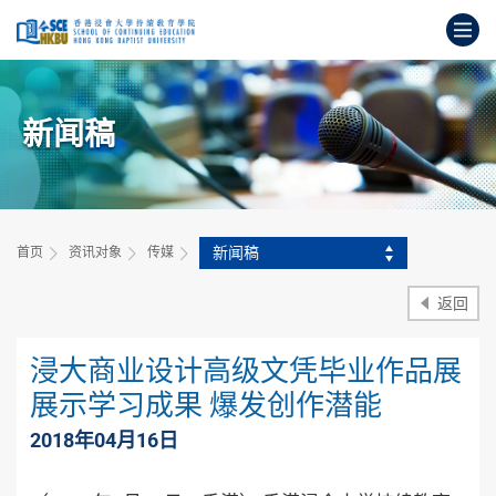
跳
打
到
主
开
要
始
内
主
容
新闻稿
要
内
容
新闻稿
首页
资讯对象
传媒
返回
浸大商业设计高级文凭毕业作品展
展示学习成果 爆发创作潜能
2018年04月16日