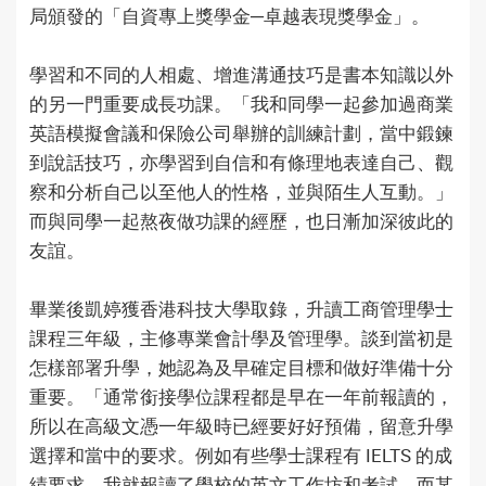
局頒發的「自資專上獎學金─卓越表現獎學金」。
學習和不同的人相處、增進溝通技巧是書本知識以外
的另一門重要成長功課。「我和同學一起參加過商業
英語模擬會議和保險公司舉辦的訓練計劃，當中鍛鍊
到說話技巧，亦學習到自信和有條理地表達自己、觀
察和分析自己以至他人的性格，並與陌生人互動。」
而與同學一起熬夜做功課的經歷，也日漸加深彼此的
友誼。
畢業後凱婷獲香港科技大學取錄，升讀工商管理學士
課程三年級，主修專業會計學及管理學。談到當初是
怎樣部署升學，她認為及早確定目標和做好準備十分
重要。「通常銜接學位課程都是早在一年前報讀的，
所以在高級文憑一年級時已經要好好預備，留意升學
選擇和當中的要求。例如有些學士課程有 IELTS 的成
績要求，我就報讀了學校的英文工作坊和考試，而某