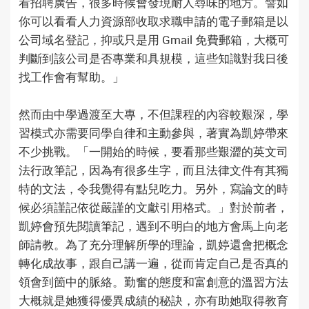
看招聘廣告，很多時候會發現耐人尋味的地方。譬如
你可以看看人力資源部收取求職申請的電子郵箱是以
公司域名登記，抑或只是用 Gmail 免費郵箱，大概可
判斷到該公司是否專業和具規模，這些知識對我日後
找工作會有幫助。」
然而由中學過渡至大專，不但課程的內容較艱深，學
習模式亦需要同學自律和主動參與，著實為凱婷帶來
不少挑戰。「一開始的時候，要看那些艱澀的英文司
法行政筆記，因為有很多生字，而且法律文件有其獨
特的文法，令我覺得有點兒吃力。另外，寫論文的時
候必須謹記依從嚴謹的文獻引用格式。」對於前者，
凱婷會預先閱讀筆記，遇到不明白的地方會馬上向老
師請教。為了充分理解所學的理論，凱婷還會把概念
轉化成故事，跟自己講一遍，從而肯定自己是否真的
領會到箇中的脈絡。勤奮的態度和富創意的溫習方法
大概就是她獲得優異成績的秘訣，亦有助她取得教育