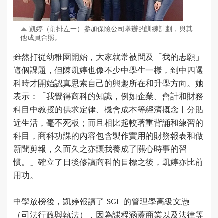
凱婷（前排左一）參加保險公司舉辦的訓練計劃，
與其
他成員合照。
雖然打從幼稚園開始，大家就常被問及「我的志願」
這個課題，但陳凱婷也像不少中學生一樣，到中四選
科時才開始認真思索自己的興趣所在和升學方向。她
表示：「我覺得商科的知識，例如企業、會計和財務
科目中教授的供求定律、機會成本等經濟概念十分貼
近生活，毫不死板；而且相比起較著重背誦和練習的
科目，商科功課的內容包含製作實用的財務報表和做
新聞剪報，久而久之亦讓我養成了關心時事的習
慣。」確立了日後修讀商科的目標之後，凱婷亦比前
用功。
中學放榜後，凱婷報讀了 SCE 的管理學高級文憑
（司法行政與執法），因為課程涵蓋商業以及法律等