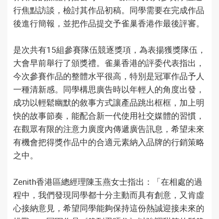
行焦點訪談，檢討其作品初稿。同學需要在完成作品
後進行簡報，並把作品提交予雀巢香港作最後評審。
是次共有15組參賽隊伍競逐獎項，為表揚獲獎隊伍，
大會早前舉行了頒獎禮。雀巢香港的評委代表指出，
今次參賽作品的整體水平很高，特別是冠軍作品予人
一種清新感。同學構思廣告時以年輕人的角度出發，
成功以輕鬆幽默的敘事方式讓產品跳出框框，加上明
快的故事節奏，能配合新一代使用社交媒體的習慣，
在觀眾有限的注意力廣度內傳遞廣告訊息，希望未來
有機會把得獎作品中的合適元素納入品牌的行銷策略
之中。
Zenith香港區總經理陳玉燕女士指出：「在相處的過
程中，我們發現同學都十分主動而具有創意，又肯虛
心接納意見，希望同學能夠保持這份熱誠迎接未來的