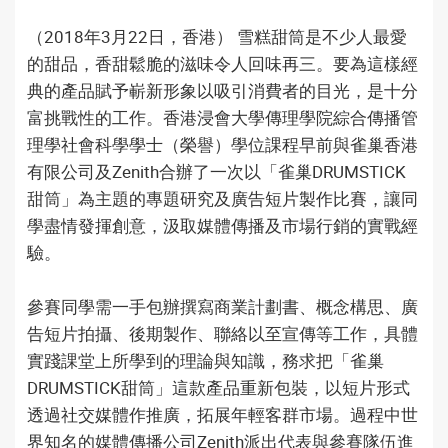
（2018年3月22日，香港） 雪糕甜筒是不少人最愛
的甜品，香甜鬆脆的滋味令人回味再三。要為這樣經
典的產品賦予嶄新形象以吸引消費者的目光，是十分
富挑戰性的工作。香港浸會大學傳理學院綜合傳播管
理學社會科學學士（榮譽）學位課程早前與雀巢香港
有限公司及Zenith合辦了一次以「雀巢DRUMSTICK
甜筒」為主題的專題研究及廣告短片製作比賽，讓同
學盡情發揮創意，汲取媒體傳播及市場行銷的實戰經
驗。
參賽同學需一手包辦撰寫商業計劃書、概念構思、廣
告短片拍攝、後期製作、聯絡以至宣傳等工作，具體
實踐課堂上所學到的理論與知識，務求把「雀巢
DRUMSTICK甜筒」這款產品重新包裝，以短片形式
透過社交媒體作推廣，拓展年輕客群市場。過程中世
界知名的媒體傳播公司Zenith派出代表與參賽隊伍進