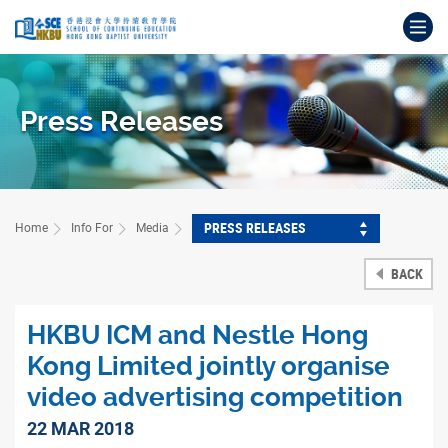
Skip
Op
to
main
Main
content
content
start
Press Releases
PRESS RELEASES
Home
Info For
Media
BACK
HKBU ICM and Nestle Hong
Kong Limited jointly organise
video advertising competition
22 MAR 2018