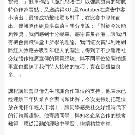
挑戰。」冠軍作品《脆到忍唔住》以強調甜筒的鬆脆
特色作為賣點，又邀請得KOL及Youtuber在廣告中客
串演出，最後成功擊敗眾多對手，在比賽中脫穎而
出。優勝隊伍組員洪嘉蔚同學分享說：「對於今次能
夠獲獎，我們感到十分榮幸。感謝雀巢香港，讓我們
有機會實踐課堂上所學的理論。我們這次嘗試利用網
路紅人效應去吸引年輕人的關注，得到了不少運用社
交媒體作推廣宣傳的寶貴經驗。與不同單位協調拍攝
事宜也磨練了我們待人接物的技巧，實在是獲益良
多。」
課程講師曾良倫先生感謝合作單位的支持，他表示已
經連續三年與業界合辦同類比賽，今次更特別把定位
放在開拓年輕人市場上，讓同學感受社交媒體時代下
的行銷新趨勢。他寄語同學，與知名企業合作的機會
難得，應從活動的經驗中學習，繼續精益求精。