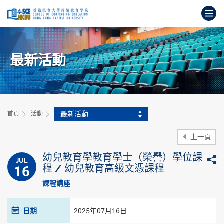
跳
打
到
主
開
要
始
內
主
容
最新活動
要
內
容
最新活動
首頁
活動
上一頁
幼兒教育學教育學士（榮譽）學位課
JUL
16
程 / 幼兒教育高級文憑課程
課程講座
日期
2025年07月16日