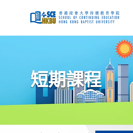
跳
到
主
要
內
容
開
始
主
要
內
容
短期課程