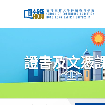
跳
到
主
要
內
容
開
始
主
要
內
容
證書及文憑