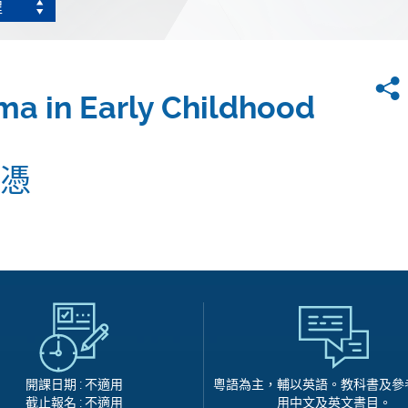
程
ma in Early Childhood
憑
開課日期 : 不適用
粵語為主，輔以英語。教科書及參
截止報名 : 不適用
用中文及英文書目。