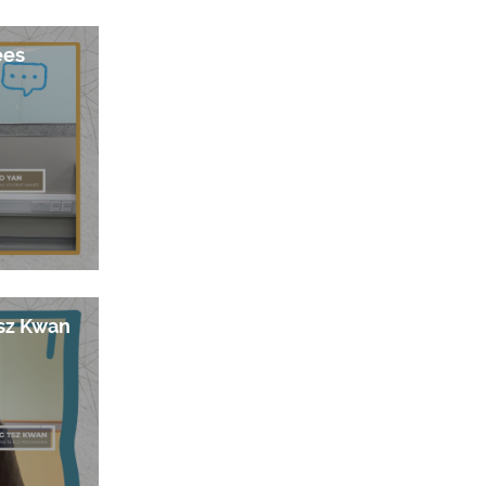
ees
sz Kwan