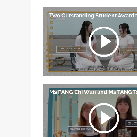
Two Outstanding Student Award
Ms PANG Chi Wun and Ms TANG T