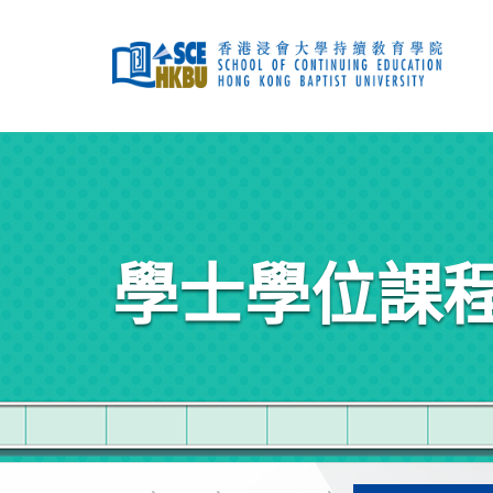
跳
到
主
要
內
容
開
始
主
要
內
容
學士學位課