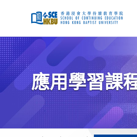
跳
到
主
要
內
容
開
始
主
要
內
容
應用學習課