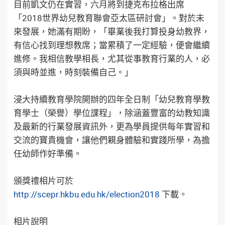
目前凱文仍在實習，六月將到捷克布拉格出席
「2018世界幼兒教育聯會亞太區研討會」。對於未
來發展，她滿有期盼，「畢業後我打算投身幼教界，
有信心找到理想教席；當累積了一定經驗，便會繼續
進修。我相信教學相長，尤其從事教育行業的人，必
須與時並進，時刻裝備自己。」
浸大持續教育學院開辦的四年全日制「幼兒教育學教
育學士（榮譽）學位課程」，除涵蓋豐富的幼教知識
及最新的行業發展資訊外，更為學員提供每年實習和
交流的寶貴機會，讓他們親身體驗和實踐所學，為擔
任幼師作好準備。
頒獎禮相片可於
http://scepr.hkbu.edu.hk/election2018
下載。
相片說明