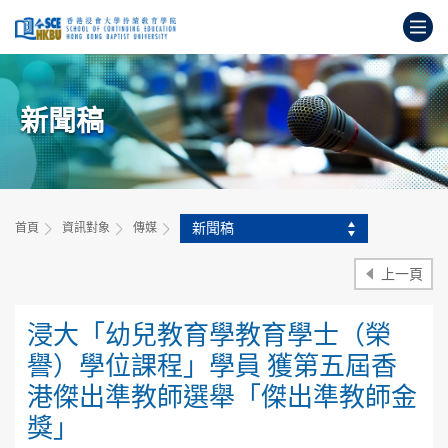
跳
打
到
主
開
要
始
內
主
容
新聞稿
要
內
容
新聞稿
首頁
資訊對象
傳媒
上一頁
浸大「幼兒教育學教育學士（榮
譽）學位課程」學員 獲第五屆香
港傑出準教師選舉「傑出準教師金
獎」