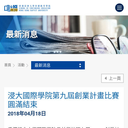
跳
打
到
主
開
要
始
內
主
容
最新消息
要
內
容
最新消息
首頁
活動
上一頁
浸大國際學院第九屆創業計畫比賽
圓滿結束
2018年04月18日