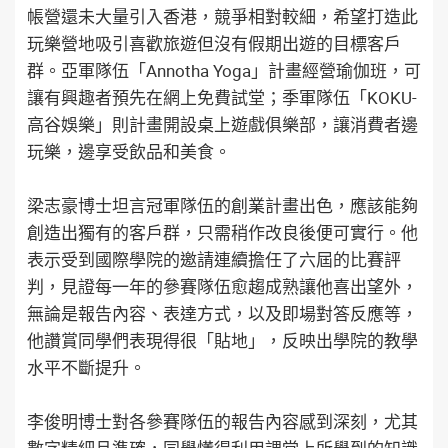
帳營還未大量引入香港，競爭相對較細，希望打造此
玩樂營地吸引喜歡旅遊但沒有假期出遊的目標客戶
群。亞軍隊伍「Annotha Yoga」計畫經營瑜伽班，可
讓有興趣者預先在網上免費試堂；季軍隊伍「KOKU-
高谷娛樂」則計畫開設桌上遊戲俱樂部，讓消費者邊
玩樂，邊享受飲品和美食。
梁志豪博士坦言冠軍隊伍的創業計畫出色，應該能夠
創造出獨有的客戶群，只需稍作改良後便可實行。他
表示受到國際學院的邀請連續擔任了六屆的比賽評
判，見證每一年的參賽隊伍愈趨成熟讓他喜出望外，
無論是報告內容、表達方式，以及即場對答反應等，
他讚賞同學們表現得很「貼地」，反映出學院的教學
水平不斷提升。
李俊明博士對各參賽隊伍的報告內容感到深刻，尤其