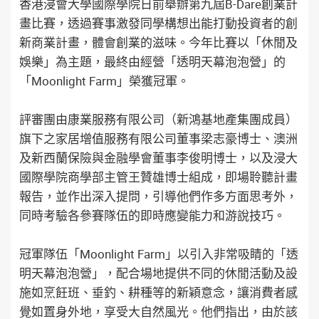
香港浸會大學國際學院日前舉辦第九屆B-Dare創業計
畫比賽，透過賽事激發同學構想出能打動投資者的創
新商業計畫，體會創業的滋味。今年比賽以「休閒及
娛樂」為主題，最終由經營「透明天幕泡泡營」的
「Moonlight Farm」榮獲冠軍。
評審團由康業服務有限公司（新鴻基地產集團成員）
旗下之家居增值服務有限公司董事梁志豪博士、澳洲
及新西蘭保險與金融學會董事李俊明博士，以及浸大
國際學院商學部主管王贊雄博士組成，即場聆聽計畫
報告，並作出深入提問，引導他們作多方面思考外，
同時考驗各參賽隊伍的即時應變能力和游說技巧。
冠軍隊伍「Moonlight Farm」以引入非常吸睛的「透
明天幕泡泡營」，配合場地提供不同的休閒活動及設
施如烹飪班、垂釣、耕種等的新穎意念，讓消費者感
覺如置身外地，享受大自然風光。他們指出，由於該