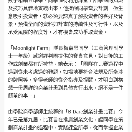
數字精細且準確，同學懂得利用課堂上所學到的知識
及技巧具體地實踐出來。他提醒同學當要計劃一盤生
意吸引投資者，就必須要認真了解投資者的喜好及背
景，預備全面的資料如計畫的持續性及可行性，以及
承受風險的程度等，才有機會成功爭取資金。
「Moonlight Farm」隊長梅嘉恩同學（工商管理副學
士一年級）感謝評判團提供的寶貴意見，對日後的工
作或創業都有所裨益。她表示：「團隊在比賽過程中
遇到從未考慮過的難題，如場地要符合法規及所牽涉
的牌照等，多得老師的從旁指導及提醒，才明白到構
想一份周詳的商業計畫到具體實行出來，絕不是一件
簡單的事。」
由學院商學部師生統籌的「B-Dare創業計畫比賽」今
年已是第九屆，比賽旨在推廣創業文化，讓同學在策
劃商業計畫的過程中，實踐課堂所學，從而掌握企業