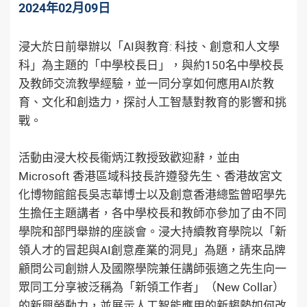
2024年02月09日
浸大於日前舉辦以「AI與教育: 科技、創意和人文學
科」為主題的「中學校長日」，與約150名中學校長
及教師交流教學經驗，並一同分享如何應用AI於教
育、文化和創造力，探討人工智慧對教育的影響和挑
戰。
活動由浸大校長衞炳江教授致歡迎辭，並由
Microsoft 香港區域科技長許遵發先生、香港故宮文
化博物館館長吳志華博士以及創意香港總監曾昭學先
生擔任主題講者，各中學校長和教師亦參加了由不同
學院和部門舉辦的座談會。浸大持續教育學院以「新
領人才的冒起與AI創意產業的洞見」為題，請來品牌
顧問公司創辦人及國際學院兼任講師張適之先生向一
眾同工分享被泛稱為「新領工作者」（New Collar）
的新興勞動力，並展示人工智能應用的新趨勢如何改