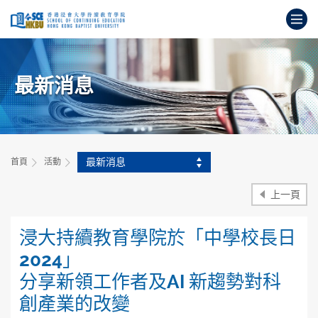
跳
打
到
主
開
要
始
內
主
容
最新消息
要
內
容
最新消息
首頁
活動
上一頁
浸大持續教育學院於「中學校長日
2024」
分享新領工作者及AI 新趨勢對科
創產業的改變