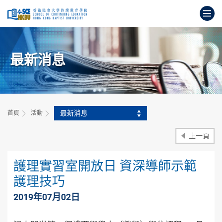
跳
打
到
主
開
要
始
內
主
容
最新消息
要
內
容
最新消息
首頁
活動
上一頁
護理實習室開放日 資深導師示範
護理技巧
2019年07月02日