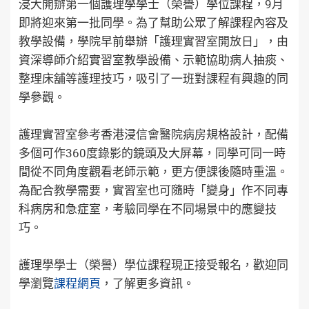
浸大開辦第一個護理學學士（榮譽）學位課程，9月
即將迎來第一批同學。為了幫助公眾了解課程內容及
教學設備，學院早前舉辦「護理實習室開放日」，由
資深導師介紹實習室教學設備、示範協助病人抽痰、
整理床舖等護理技巧，吸引了一班對課程有興趣的同
學參觀。
護理實習室參考香港浸信會醫院病房規格設計，配備
多個可作360度錄影的鏡頭及大屏幕，同學可同一時
間從不同角度觀看老師示範，更方便課後隨時重溫。
為配合教學需要，實習室也可隨時「變身」作不同專
科病房和急症室，考驗同學在不同場景中的應變技
巧。
護理學學士（榮譽）學位課程現正接受報名，歡迎同
學瀏覽
課程網頁
，了解更多資訊。