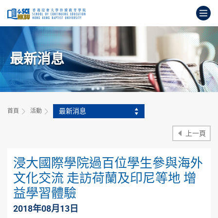
跳
打
到
主
開
要
始
內
主
容
最新消息
要
內
容
最新消息
首頁
活動
上一頁
浸大國際學院過百位學生參與海外
文化交流 走訪荷蘭及印尼等地 增
益學習體驗
2018年08月13日