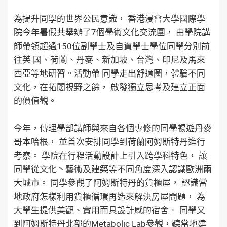
為提升同學的世界公民意識， 香港浸會大學國際學
院今年暑假共舉辦了7個學術文化交流團， 由學院講
師帶領超過150位副學士及自資學士學位同學分別前
往英 國、荷蘭、丹麥、新加坡、台灣、印尼及馬來
西亞等地研習。活動帶 同學走出舒適圈，體驗不同
文化，在拓闊視野之餘， 啟發獨立思考及建立正面
的價值觀。
今年，傳理學部講師與來自各個專修的同學暢遊丹麥
哥本哈根， 並首次安排同學到荷蘭阿姆斯特丹進行
考察。 學院在行程活動設計上引入跨學科特色， 讓
同學從文化丶藝術及建築等不同角度深入認識歐洲兩
大城市。 同學參觀了阿姆斯特丹的貨櫃屋， 認識當
地政府怎樣利用貨櫃循環再造來解決房屋問題， 為
大學生提供美觀、實用而具設計感的宿舍。 同學又
到阿姆斯特丹北部的Metabolic Lab參觀，聽當地建