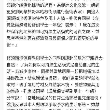
築師介紹活化棕地的過程。為促進文化交流， 講師
更安排同學於哥本哈根街頭進行藝術表演， 向途人
娓娓道出香港的特色及風土人情。劉俊良同學（ 創
意數碼媒體設計副學士一年級）表示：「 我在這次
旅程深刻地認識到可持續生活模式的可貴之處， 並
思考香港能否在經濟發展與環保之間取得更好的平
衡。」
修讀環境保育學副學士的同學則遠赴印尼峇里親近大
自然， 了解如何以可持續生活模式過自給自足的生
活。為減少廢物， 同學與當地居民一起把鐵桶加以
裝飾改造，變成環保垃圾箱； 老師更帶領同學就地
取材，親手運用竹材及繩結紮木筏， 體驗物盡其用
的樂趣。孔家晴同學（環境保育學副學士一年級）
分享說：「當地原居民的日常生活簡樸但充滿喜悅，
讓我反思城市人對環境予取予求的生活形態。 遠離