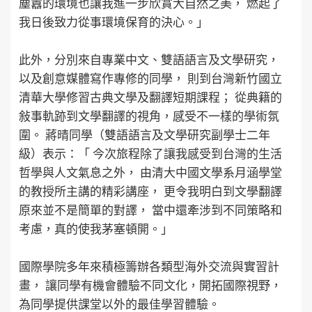
塵囂的環境也讓我進一步欣賞大自然之美， 燃起了
我日後致力從事環境保育的決心。」
此外，分別來自專業中文、雙語語言及文學研究，
以及創意媒體寫作專修的同學， 則到台灣新竹國立
清華大學修習古典文學及翻譯短期課程； 從典籍的
敍事軌跡到文學翻譯的視角，感受不一樣的學術氛
圍。 蔣晴同學（雙語語言及文學研究副學士二年
級）表示：「 今次旅程除了讓我感受到台灣的生活
哲學與人文氣息之外， 由清大中國文學系月涵學堂
的教授所主講的精彩講座， 更令我明白到文學翻譯
原來並不是簡單的對譯， 當中還牽涉到不同策略和
考慮，真的使我茅塞頓開。」
國際學院多年來積極籌辦各類型海外交流與實習計
畫， 讓同學有機會體驗不同文化，開拓國際視野，
為同學提供課堂以外的最佳學習體驗。