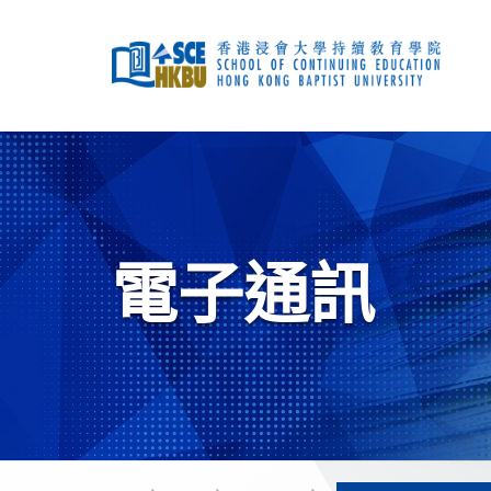
跳
到
主
要
內
容
開
始
主
要
內
容
電子通訊