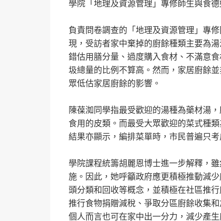
學院「地理及資源管理」專修師生與食德
負責問卷調查的「地理及資源管理」專修
現，受訪者家中棄掉的廚餘種類主要為湯
錯估用膳分量、過度購入食材、不滿意食
圾總量的比例不算高。然而，家居廚餘並
眾低估家居廚餘的影響。
陳葆洳同學指最受歡迎的湯種為藥材湯，
食用的皮類。而最受大眾歡迎的菜式種類
結果亦顯示，編排菜單時，市民普遍只考
學院課程統籌胡麗恩博士進一步解釋，雖
施。因此，她呼籲政府應更積極推動減少
頭分類和回收等概念，並積極在社區推行
推行食物捐贈減稅、爭取分區廚餘收集和
個人而言也可在家中出一分力，減少產生