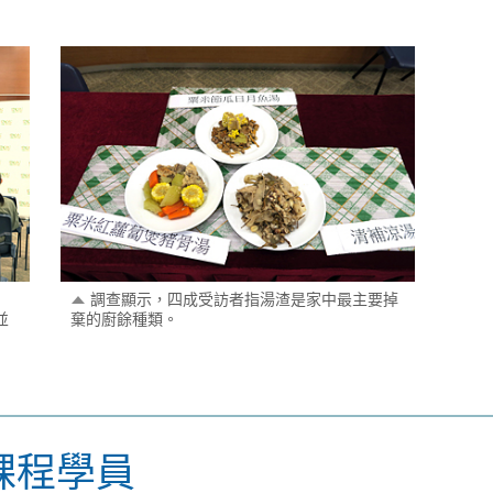
調查顯示，四成受訪者指湯渣是家中最主要掉
並
棄的廚餘種類。
課程學員