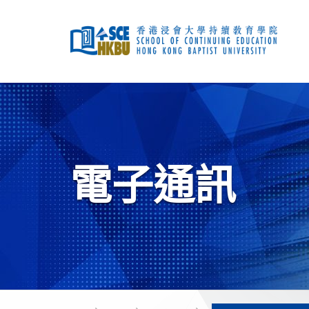
跳
到
主
要
內
容
開
始
主
要
內
容
電子通訊