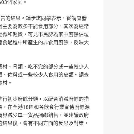
03個家庭。
報告的結果。鍾伊琪同學表示，從調查發
因主要為較多不能食用部分，其次為經常
輕微和輕微，可見市民認為家中廚餘佔垃
煮食過程中所產生的非食用廚餘，反映大
藥材、骨類、吃不完的部分或一些較少人
類、佐料或一些較少人食用的皮類。調查
食材。
進行初步廚餘分類，以配合消減廚餘的措
，在全港18區和各飲食行業宣傳廚餘源
商界減少單一貨品捆綁銷售，並建議政府
的結果後，會有不同方面的反思及對策，