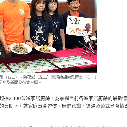
琪（右二）、陳葆洳（左二）與講師胡麗恩博士（左一）
調查及新聞發布會合照。
超過2,300公噸家居廚餘。為掌握目前各區家居廚餘的最新
的資助下，就家庭煮食習慣、廚餘意識、煲湯及菜式煮食情