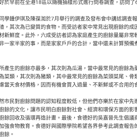
好於早前在全港18區以隨機抽樣形式進行問卷調查，訪問了6
同學鍾伊琪及陳葆洳於7月舉行的調查及發布會中講述調查
渣，其次為已變質的食物。而受訪者家中常見出現廚餘的成
材新鮮度。此外，六成受訪者認為家庭產生的廚餘量屬非常
非一家半家的事，而是家家戶戶的合計，當中還未計算預備
所產生的廚餘亦最多，其次則為瓜湯，當中最常見的廚餘為
為菜類，其次則為豬類，其中最常見的廚餘為菜頭菜尾、骨
慮當天食材價格，因而有機會買入過量、不新鮮或不合用的
然市民對廚餘問題的認知程度較低，但他們亦樂於在家中先
廚餘的文化，讓市民明白廚餘對社會、經濟和環保方面的影響
廚餘回收及循環再造計畫。最後，食德好的吳嘉晉先生倡議
加強食物教育。食德好與國際學院希望各界參考此調查報告
廚餘。