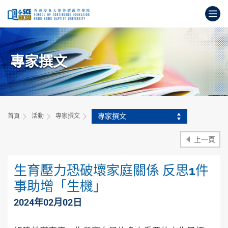
跳
打
到
主
開
要
始
內
主
容
專家撰文
要
內
容
專家撰文
首頁
活動
專家撰文
上一頁
生育壓力恐破壞家庭關係 反思1件
事助增「生機」
2024年02月02日