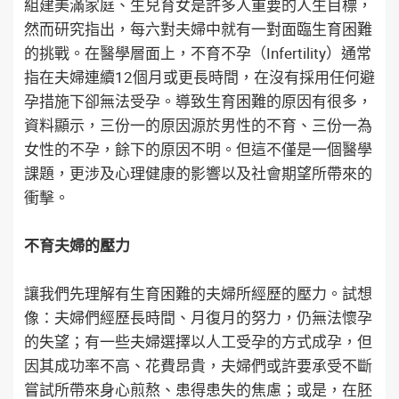
組建美滿家庭、生兒育女是許多人重要的人生目標，
然而研究指出，每六對夫婦中就有一對面臨生育困難
的挑戰。在醫學層面上，不育不孕（Infertility）通常
指在夫婦連續12個月或更長時間，在沒有採用任何避
孕措施下卻無法受孕。導致生育困難的原因有很多，
資料顯示，三份一的原因源於男性的不育、三份一為
女性的不孕，餘下的原因不明。但這不僅是一個醫學
課題，更涉及心理健康的影響以及社會期望所帶來的
衝擊。
不育夫婦的壓力
讓我們先理解有生育困難的夫婦所經歷的壓力。試想
像：夫婦們經歷長時間、月復月的努力，仍無法懷孕
的失望；有一些夫婦選擇以人工受孕的方式成孕，但
因其成功率不高、花費昂貴，夫婦們或許要承受不斷
嘗試所帶來身心煎熬、患得患失的焦慮；或是，在胚