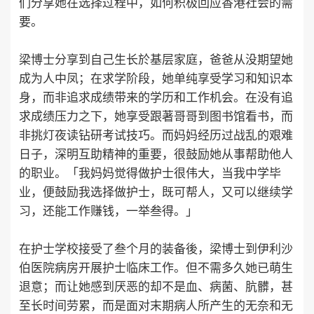
们分享她在选择过程中，如何积极回应香港社会的需
要。
梁博士分享到自己生长於基层家庭，爸爸从没期望她
成为人中凤；在求学阶段，她单纯享受学习和知识本
身，而非追求成绩带来的学历和工作机会。在没有追
求成绩压力之下，她享受跟著哥哥到图书馆看书，而
非挑灯夜读钻研考试技巧。而妈妈经历过战乱的艰难
日子，深明互助精神的重要，很鼓励她从事帮助他人
的职业。「我妈妈觉得做护士很伟大，当我中学毕
业，便鼓励我选择做护士，既可帮人，又可以继续学
习，还能工作赚钱，一举叁得。」
在护士学校接受了叁个月的装备後，梁博士到伊利沙
伯医院病房开展护士临床工作。但不需多久她已萌生
退意；而让她感到厌恶的却不是血、病菌、肮髒，甚
至长时间劳累，而是面对末期病人所产生的无奈和无