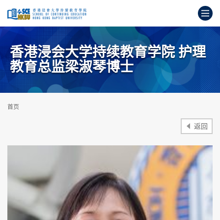
跳
打
到
主
开
要
始
内
香港浸会大学持续教育学院 护理
主
容
要
教育总监梁淑琴博士
内
容
首页
返回