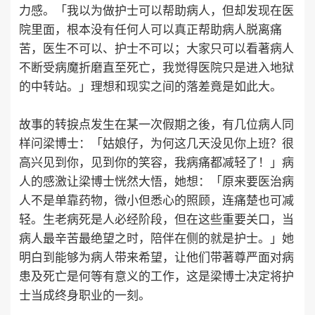
力感。「我以为做护士可以帮助病人，但却发现在医
院里面，根本没有任何人可以真正帮助病人脱离痛
苦，医生不可以、护士不可以；大家只可以看著病人
不断受病魔折磨直至死亡，我觉得医院只是进入地狱
的中转站。」理想和现实之间的落差竟是如此大。
故事的转捩点发生在某一次假期之後，有几位病人同
样问梁博士：「姑娘仔，为何这几天没见你上班？很
高兴见到你，见到你的笑容，我病痛都减轻了！」病
人的感激让梁博士恍然大悟，她想：「原来要医治病
人不是单靠药物，微小但悉心的照顾，连痛楚也可减
轻。生老病死是人必经阶段，但在这些重要关口，当
病人最辛苦最绝望之时，陪伴在侧的就是护士。」她
明白到能够为病人带来希望，让他们带著尊严面对病
患及死亡是何等有意义的工作，这是梁博士决定将护
士当成终身职业的一刻。