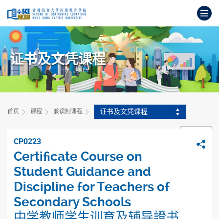
跳
打
到
主
开
要
始
内
主
容
证书及文凭课程
要
内
容
证书及文凭课程
首页
课程
兼读制课程
返回
CP0223
分
Certificate Course on
Student Guidance and
Discipline for Teachers of
Secondary Schools
中学教师学生训育及辅导證书