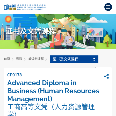
跳
打
到
主
开
要
始
内
主
容
证书及文凭课程
要
内
容
证书及文凭课程
首页
课程
兼读制课程
返回
CP0178
分
Advanced Diploma in
Business (Human Resources
Management)
工商高等文凭（人力资源管理
学）