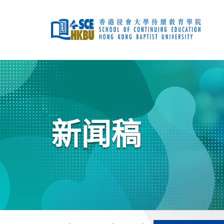
跳
到
主
要
内
容
开
始
主
要
内
容
新闻稿