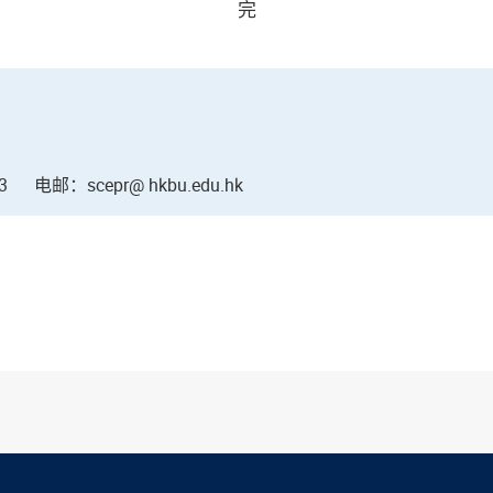
完
3
电邮：scepr@ hkbu.edu.hk