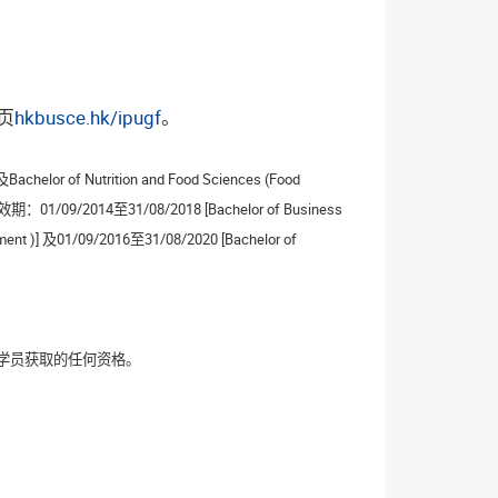
页
hkbusce.hk/ipugf
。
achelor of Nutrition and Food Sciences (Food
09/2014至31/08/2018 [Bachelor of Business
ment )] 及01/09/2016至31/08/2020 [Bachelor of
可令学员获取的任何资格。