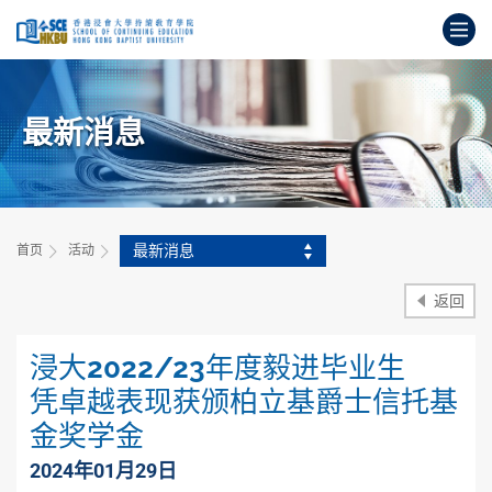
跳
打
到
主
开
要
始
内
主
容
最新消息
要
内
容
最新消息
首页
活动
返回
浸大2022/23年度毅进毕业生
凭卓越表现获颁柏立基爵士信托基
金奖学金
2024年01月29日