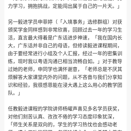
力学习，拥抱挑战，定能闯出属于自己的一片天。」
另一毅进学员申菲婷（「入境事务」选修群组）对获
颁奖学金同样感到非常欣喜，回顾过去一年的学习生
活，直言最大得着是广东话进步神速，「我在国内长
大，广东话并非自己的母语，但修读毅进课程期间，
由于要经常进行小组及个人汇报，经过一年的密集训
练，现时我以粤语沟通已相当流畅自如。」对于教导
过她的老师，申同学也满怀谢意，「老师总是不厌其
烦解答大家课堂内外的问题，从不吝啬与我们分享知
识和经验，我很感恩能在浸大遇上这么用心的教学团
队。」
任教毅进课程的学院讲师杨曜声喜见多名学员获奖，
对他们刻苦认真、孜孜不倦的学习态度印象犹深，
「师生关系是双向的，学生的学习热忱也会感动老