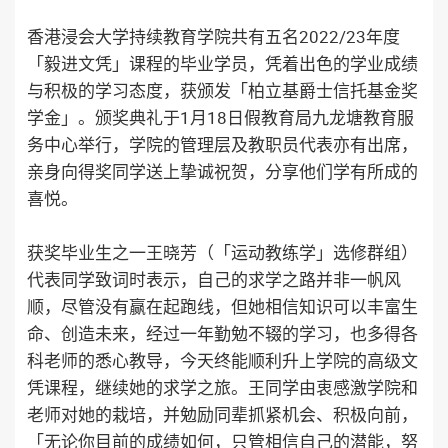
香港浸会大学持续教育学院共有五名2022/23年度
「毅进文凭」课程的毕业学员，凭着出色的学业成绩
与积极的学习态度，获颁发「柏立基爵士信托基金奖
学金」。颁奖典礼于1月18日假教育局九龙塘教育服
务中心举行，学院的管理层及教职员代表亦有出席，
亲身向得奖同学送上挚诚祝贺，分享他们学有所成的
喜悦。
获奖毕业生之一王晓芳（「运动教练学」选修群组）
代表同学致词时表示，自己的求学之路并非一帆风
顺，尽管没有赢在起跑线，但她相信知识可以丰富生
命、创造未来，经过一年勤勉不辍的学习，也多得各
科老师的悉心教导，今天终能顺利升上学院的高级文
凭课程，继续她的求学之旅。王同学由衷感激学院和
老师对她的栽培，并勉励同辈抓紧机会、积极向前，
「无论你目前的成绩如何，只管相信自己的潜能，努