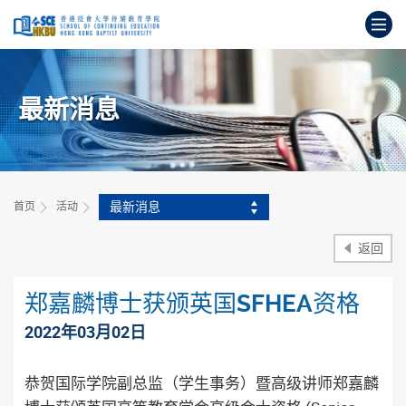
跳
打
到
主
开
要
始
内
主
容
最新消息
要
内
容
最新消息
首页
活动
返回
郑嘉麟博士获颁英国SFHEA资格
2022年03月02日
恭贺国际学院副总监（学生事务）暨高级讲师郑嘉麟