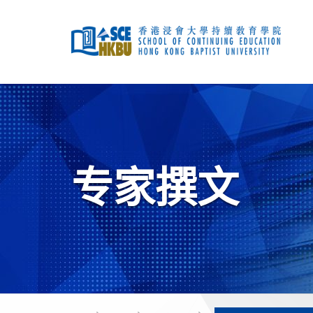
跳
到
主
要
内
容
开
始
主
要
内
容
专家撰文