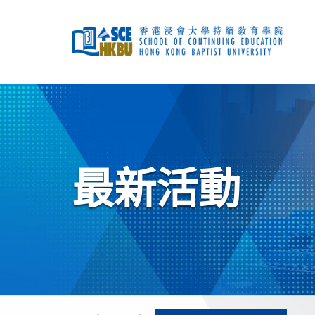
跳
到
主
要
內
容
開
始
主
要
內
容
最新活動