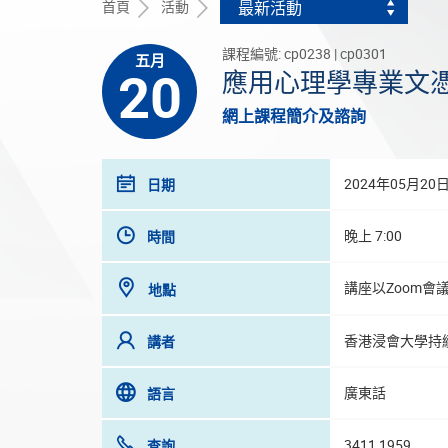
首頁
活動
最新活動
課程編號: cp0238 | cp0301
五月
20
應用心理學專業文憑
網上課程簡介及諮詢
2024年05月20
日期
晚上 7:00
時間
講座以Zoom會
地點
香港浸會大學持
講者
廣東話
語言
3411 1959
查詢