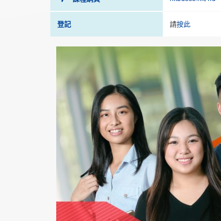
登記
請
按此