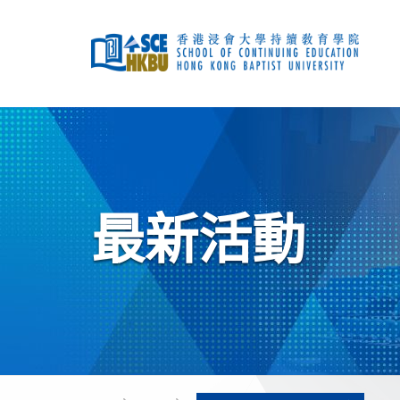
跳
到
主
要
內
容
開
始
主
要
內
容
最新活動