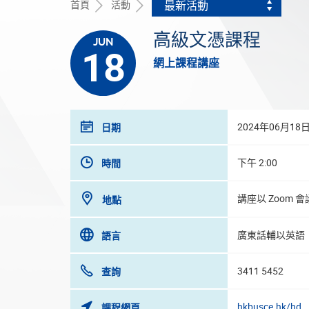
首頁
活動
最新活動
高級文憑課程
JUN
18
網上課程講座
2024年06月18
日期
下午 2:00
時間
講座以 Zoom 
地點
廣東話輔以英語
語言
3411 5452
查詢
hkbusce.hk/hd
課程網頁