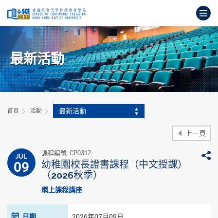
跳
打
到
主
開
要
始
內
主
容
最新活動
要
內
容
最新活動
首頁
活動
上一頁
課程編號: CP0312
JUL
09
幼稚園校長證書課程（中文授課）
（2026秋季）
網上課程講座
日期
2026年07月09日