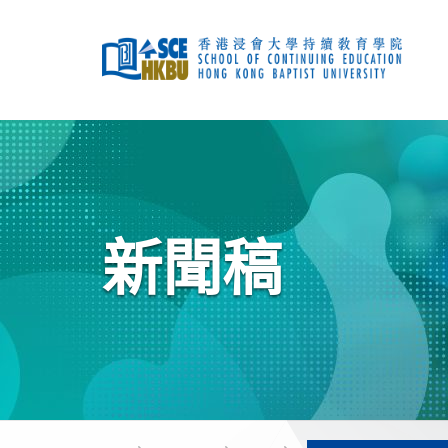
跳
到
主
要
內
容
開
始
主
要
內
容
新聞稿