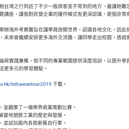
趟台灣之行到訪了不少一般旅客並不常到的地方
，
最讓她難
覽講座，讓我對民營企業的運作模式有更深認識，是個非常
舉辦海外考察團旨在讓學員放眼世界，認識各地文化，因此
，未來會繼續安排更多海外交流團，讓同學走出校園，透過
論與實踐兼備，就不同的專業範圍提供深度培訓，以提升學
活更多元的學習體驗。
edu.hk/hdtaiwantour2019
下載。
商學院，並觀摩了一場學界商業策劃比賽。
，了解當地塑膠工業的歷史與發展。
物館，並試玩館內各款新舊自行車。