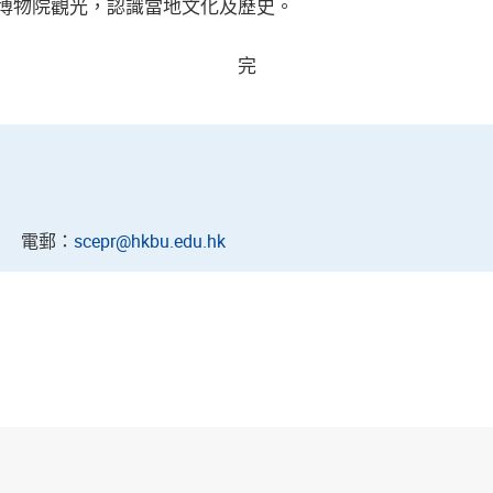
北故宮博物院觀光，認識當地文化及歷史。
完
43
電郵：
scepr@hkbu.edu.hk