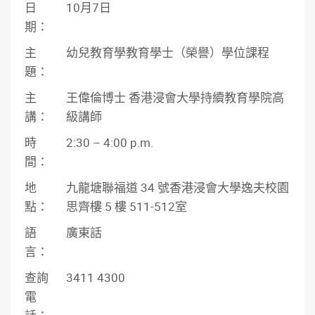
日
10月7日
期：
主
幼兒教育學教育學士（榮譽）學位課程
題：
主
王偉倫博士 香港浸會大學持續教育學院高
講：
級講師
時
2:30 – 4:00 p.m.
間：
地
九龍塘聯福道 34 號香港浸會大學逸夫校園
點：
思齊樓 5 樓 511-512室
語
廣東話
言：
查詢
3411 4300
電