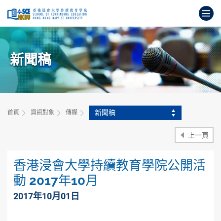
跳
打
到
主
開
要
始
內
主
容
新聞稿
要
內
容
新聞稿
首頁
資訊對象
傳媒
上一頁
香港浸會大學持續教育學院公開活
動 2017年10月
2017年10月01日