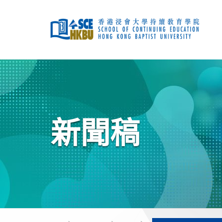
跳
到
主
要
內
容
開
始
主
要
內
容
新聞稿