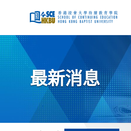
跳
到
主
要
內
容
開
始
主
要
內
容
最新消息