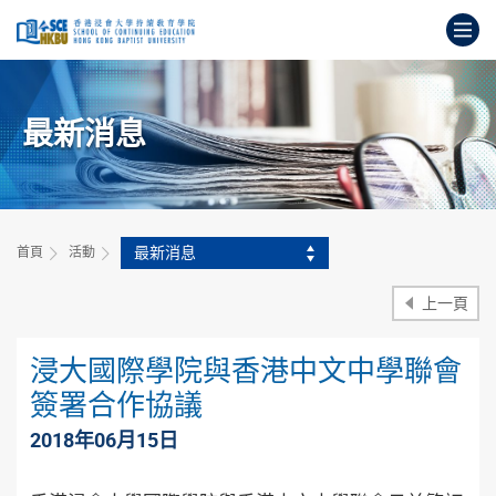
跳
打
到
主
開
要
始
內
主
容
最新消息
要
內
容
最新消息
首頁
活動
上一頁
浸大國際學院與香港中文中學聯會
簽署合作協議
2018年06月15日