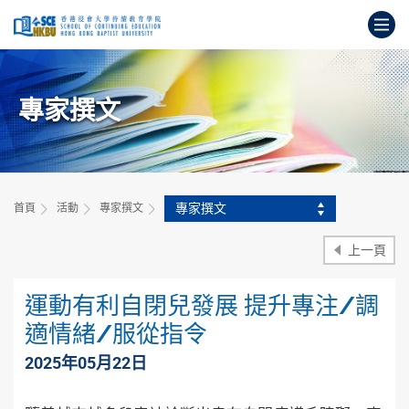
跳
打
到
主
開
要
始
內
主
容
專家撰文
要
內
容
專家撰文
首頁
活動
專家撰文
上一頁
運動有利自閉兒發展 提升專注/調
適情緒/服從指令
2025年05月22日