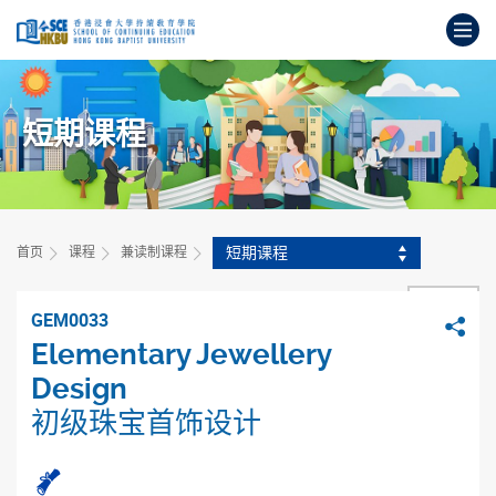
跳
打
到
主
开
要
始
内
主
容
短期课程
要
内
容
短期课程
首页
课程
兼读制课程
返回
GEM0033
分
Elementary Jewellery
Design
初级珠宝首饰设计