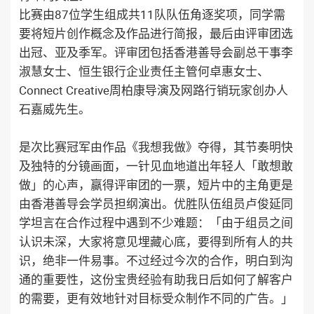
比赛由87位学生组成共11队队伍角逐奖项，同学需
要将短片创作概念及作品进行简报，最后由评审团选
出冠、亚及季军。评审团包括香港善导会副总干事李
淑慧女士、恒生银行企业责任主管何卓惠女士、
Connect Creative周柏康导演及网路行销玩家创办人
石嘉威先生。
是次比赛冠军由作品《我想我做》夺得，其节奏明快
及独特的分镜画面，一针见血地道出年轻人「敢想敢
做」的心声，赢得评审团的一票，短片中的主角更是
由香港善导会学员担纲演出。优胜队伍组员卢俊延同
学坦言在合作过程中遇到不少难题：「由于组员之间
认识未深，大家将意见埋藏心底，要得到所有人的共
识，绝非一件易事。不过经过今次的合作，明白到沟
通的重要性，这份宝贵经验有助我日后如何了解客户
的需要，更有效地针对目标受众制作不同的广告。」