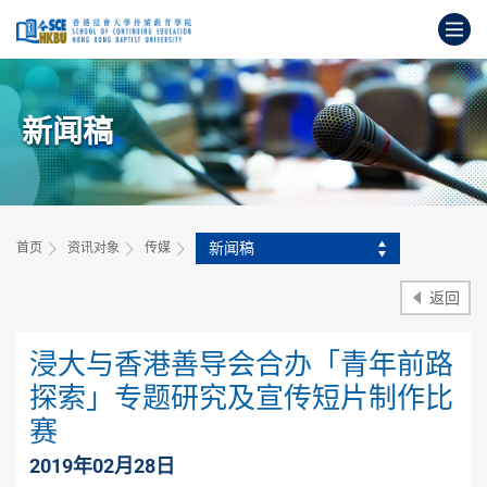
跳
打
到
主
开
要
始
内
主
容
新闻稿
要
内
容
新闻稿
首页
资讯对象
传媒
返回
浸大与香港善导会合办「青年前路
探索」专题研究及宣传短片制作比
赛
2019年02月28日