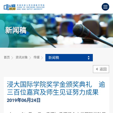
跳
打
到
主
开
要
始
内
主
容
新闻稿
要
内
容
新闻稿
首页
资讯对象
传媒
返回
浸大国际学院奖学金颁奖典礼 逾
三百位嘉宾及师生见证努力成果
2019年06月24日