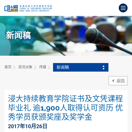
跳
打
到
主
开
要
始
内
主
容
新闻稿
要
内
容
新闻稿
首页
资讯对象
传媒
返回
浸大持续教育学院证书及文凭课程
毕业礼 逾1,900人取得认可资历 优
秀学员获颁奖座及奖学金
2017年10月26日