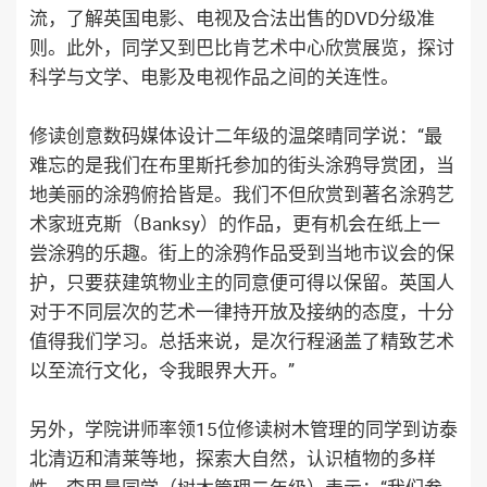
流，了解英国电影、电视及合法出售的DVD分级准
则。此外，同学又到巴比肯艺术中心欣赏展览，探讨
科学与文学、电影及电视作品之间的关连性。
修读创意数码媒体设计二年级的温棨晴同学说：“最
难忘的是我们在布里斯托参加的街头涂鸦导赏团，当
地美丽的涂鸦俯拾皆是。我们不但欣赏到著名涂鸦艺
术家班克斯（Banksy）的作品，更有机会在纸上一
尝涂鸦的乐趣。街上的涂鸦作品受到当地市议会的保
护，只要获建筑物业主的同意便可得以保留。英国人
对于不同层次的艺术一律持开放及接纳的态度，十分
值得我们学习。总括来说，是次行程涵盖了精致艺术
以至流行文化，令我眼界大开。”
另外，学院讲师率领15位修读树木管理的同学到访泰
北清迈和清莱等地，探索大自然，认识植物的多样