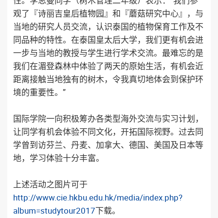
性。李思曼同学（树木管理二年级）表示：“我们参
观了『诗丽吉皇后植物园』和『蘑菇研究中心』，与
当地的研究人员交流，认识泰国的植物保育工作及不
同品种的特性。在泰国皇太后大学，我们更有机会进
一步与当地的教授与学生进行学术交流。最难忘的是
我们在湄登森林中体验了两天的原始生活，有机会近
距离接触当地独有的树木，令我真切地体会到保护环
境的重要性。”
国际学院一向积极筹办各类型海外交流与实习计划，
让同学有机会体验不同文化，开拓国际视野。过去同
学曾到访芬兰、丹麦、加拿大、德国、美国及日本等
地，学习体验十分丰富。
上述活动之图片可于
http://www.cie.hkbu.edu.hk/media/index.php?
album=studytour2017
下载。