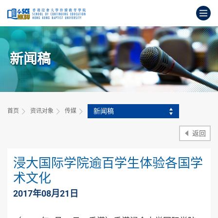
跳
打
到
主
开
要
始
内
主
容
新闻稿
要
内
容
新闻稿
首页
资讯对象
传媒
返回
浸大国际学院逾百学生体验各国学
术文化
2017年08月21日