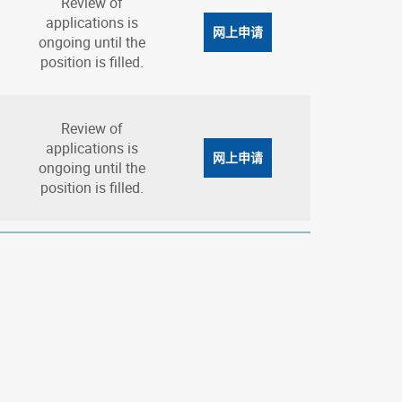
Review of
applications is
网上申请
ongoing until the
position is filled.
Review of
applications is
网上申请
ongoing until the
position is filled.