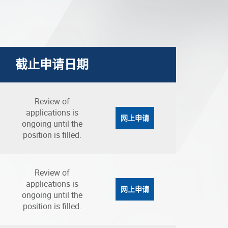
截止申请日期
Review of
applications is
网上申请
ongoing until the
position is filled.
Review of
applications is
网上申请
ongoing until the
position is filled.