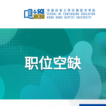
跳
到
主
要
内
容
开
始
主
要
内
容
职位空缺