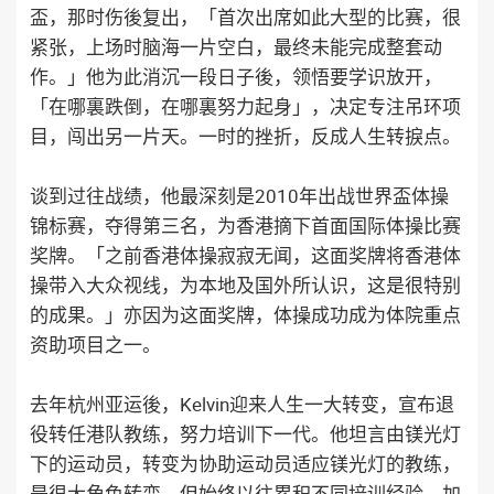
盃，那时伤後复出，「首次出席如此大型的比赛，很
紧张，上场时脑海一片空白，最终未能完成整套动
作。」他为此消沉一段日子後，领悟要学识放开，
「在哪裏跌倒，在哪裏努力起身」，决定专注吊环项
目，闯出另一片天。一时的挫折，反成人生转捩点。
谈到过往战绩，他最深刻是2010年出战世界盃体操
锦标赛，夺得第三名，为香港摘下首面国际体操比赛
奖牌。「之前香港体操寂寂无闻，这面奖牌将香港体
操带入大众视线，为本地及国外所认识，这是很特别
的成果。」亦因为这面奖牌，体操成功成为体院重点
资助项目之一。
去年杭州亚运後，Kelvin迎来人生一大转变，宣布退
役转任港队教练，努力培训下一代。他坦言由镁光灯
下的运动员，转变为协助运动员适应镁光灯的教练，
是很大角色转变，但始终以往累积不同培训经验，加