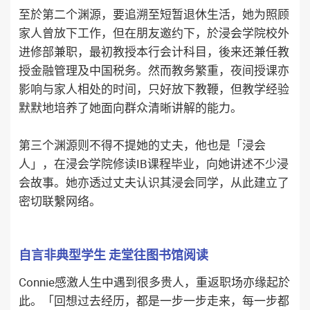
至於第二个渊源，要追溯至短暂退休生活，她为照顾
家人曾放下工作，但在朋友邀约下，於浸会学院校外
进修部兼职，最初教授本行会计科目，後来还兼任教
授金融管理及中国税务。然而教务繁重，夜间授课亦
影响与家人相处的时间，只好放下教鞭，但教学经验
默默地培养了她面向群众清晰讲解的能力。
第三个渊源则不得不提她的丈夫，他也是「浸会
人」，在浸会学院修读IB课程毕业，向她讲述不少浸
会故事。她亦透过丈夫认识其浸会同学，从此建立了
密切联繫网络。
自言非典型学生 走堂往图书馆阅读
Connie感激人生中遇到很多贵人，重返职场亦缘起於
此。「回想过去经历，都是一步一步走来，每一步都