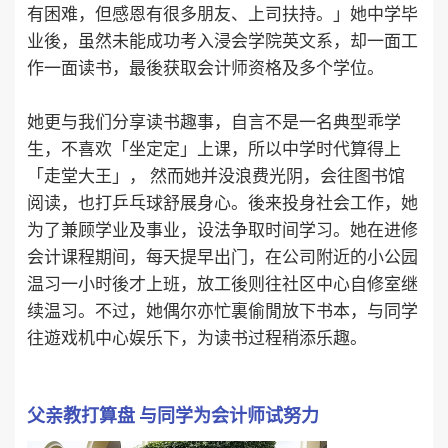
有困难，但感恩有很多朋友、上司扶持。」她中学毕
业後，虽然未能成功考入浸会学院英文系，却一面工
作一面读书，最後获取会计师资格及多个学位。
她更与我们分享读书趣事，自言不是一名典型乖学
生，不喜欢「坐定定」上课，所以中学时代算得上
「走堂大王」， 然而她并没浪费光阴，会往图书馆
阅读，也打乒乓球舒展身心。後来投身社会工作，她
为了兼顾学业及事业，设法争取时间学习。她在进修
会计课程期间，每天提早出门，在公司附近的小公园
温习一小时後才上班，放工後则往社区中心自修室继
续温习。不过，她偶尔亦忙裏偷閒放下书本，与同学
往遊戏机中心娱乐下，为读书过程稍添乐趣。
父亲教打算盘 与同学为会计师试努力