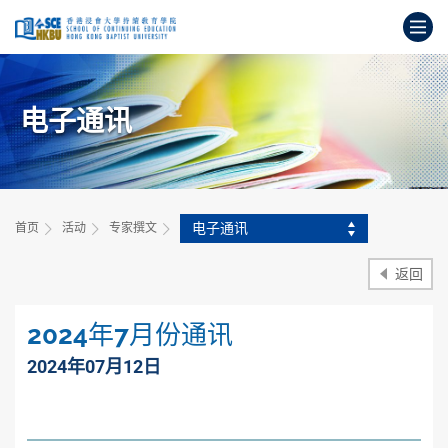
跳
打
到
主
开
要
始
内
主
容
电子通讯
要
内
容
电子通讯
首页
活动
专家撰文
返回
2024年7月份通讯
2024年07月12日