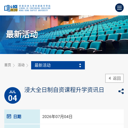
跳
打
到
主
开
要
始
内
主
容
最新活动
要
内
容
最新活动
首页
活动
返回
浸大全日制自资课程升学资讯日
JUL
04
日期
2026年07月04日