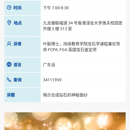
时间
下午 7:00-8:30
地点
九龙塘联福道 34 号香港浸会大学逸夫校园思
齐楼 5 楼 513 室
讲者
叶毅博士，持续教育学院宝石学课程兼任导
师 FCPA, FGA 英国宝石鉴定师
语言
广东话
查询
34111959
讲题
揭示合成钻石的神秘面纱