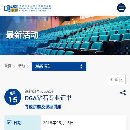
跳
打
到
主
开
要
始
内
主
容
最新活动
要
内
容
最新活动
首页
活动
返回
课程编号: cp0269
5月
15
DGA钻石专业证书
专题讲座及课程讲座
日期
2018年05月15日