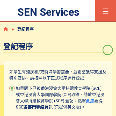
×
☰
SEN Services
字體大小
简
Eng
登記程序
登記程序
甚麼是有特殊學習需要?
登記程序
如學生有殘疾和/或特殊學習需要，並希望獲得支援及
特別安排，請按照以下正式程序進行登記：
支援及服務
如果閣下已被香港浸會大學持續教育學院 (SCE)
或香港浸會大學國際學院 (CIE)取錄，請於香港浸
共融校園活動
會大學持續教育學院 (SCE) 登記。點擊
此處
獲得
SCE各部門聯絡資訊
(只提供英文版)。