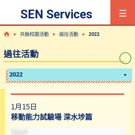
×
☰
SEN Services
字體大小
简
Eng
共融校園活動
過往活動
2022
過往活動
甚麼是有特殊學習需要?
登記程序
2022
支援及服務
1月15日
共融校園活動
移動能力試驗場 深水埗篇