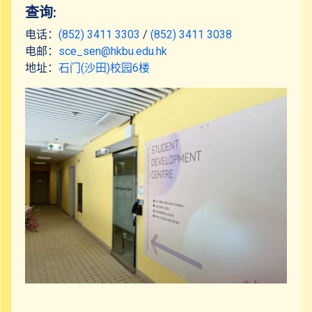
社区资源
查询:
电话：
(852) 3411 3303
/
(852) 3411 3038
联络我们
电邮：
sce_sen@hkbu.edu.hk
地址：
石门(沙田)校园6楼
SCE部门联络资讯
学生发展中心
特殊教育需要支援组 (HKBU-SA)