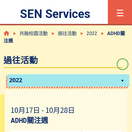
×
☰
SEN Services
字體大小
简
Eng
共融校園活動
過往活動
2022
ADHD關
注週
甚麼是有特殊學習需要?
過往活動
登記程序
2022
支援及服務
10月17日 - 10月28日
共融校園活動
ADHD關注週