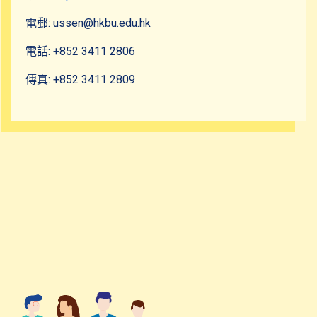
社區資源
電郵: ussen@hkbu.edu.hk
聯絡我們
電話: +852 3411 2806
傳真: +852 3411 2809
SCE部門聯絡資訊
學生發展中心
特殊教育需要支援組 (香港浸會大學
學生事務處)